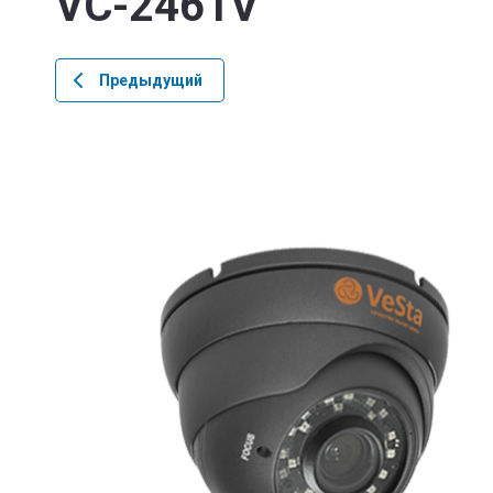
VC-2461V
Предыдущий